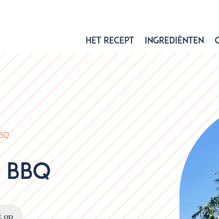
Het recept
Ingrediënten
BBQ
 BBQ
t op