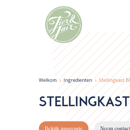
Welkom
Ingredienten
Stellingkast 
5
5
Stellingkast
Bekijk impressie
Neem contac